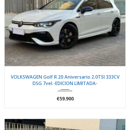
2024
Autom...
1500
VOLKSWAGEN Golf R 20 Aniversario 2.0TSI 333CV
DSG 7vel.-EDICION LIMITADA-
€59.900