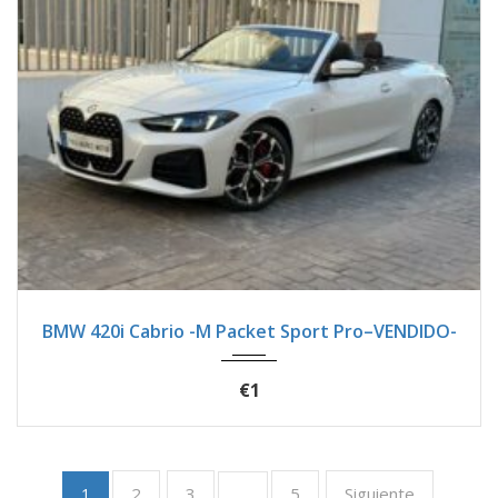
2025
Autom...
7900
BMW 420i Cabrio -M Packet Sport Pro–VENDIDO-
€1
2
3
5
Siguiente
1
…