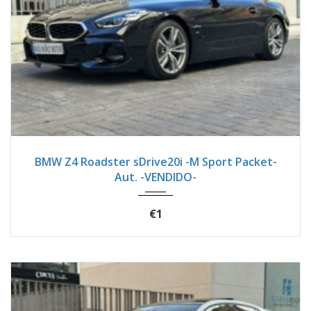
2024
Autom...
24900
BMW Z4 Roadster sDrive20i -M Sport Packet-
Aut. -VENDIDO-
€1