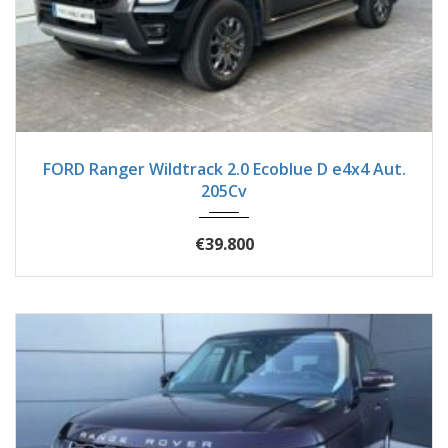
2023
Autom...
92900
FORD Ranger Wildtrack 2.0 Ecoblue D e4x4 Aut.
205Cv
€39.800