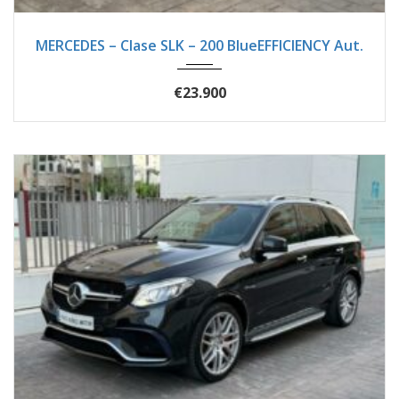
2012
Autom...
44500
MERCEDES – Clase SLK – 200 BlueEFFICIENCY Aut.
€23.900