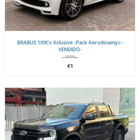
2017
Autom...
18900
BRABUS 109Cv Xclusive -Pack Aerodinamyc–
VENDIDO-
€1