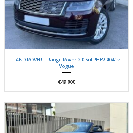
2018
Autom...
125750
LAND ROVER – Range Rover 2.0 Si4 PHEV 404Cv
Vogue
€49.000