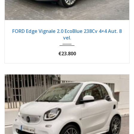
2019
Autom...
54600
FORD Edge Vignale 2.0 EcoBlue 238Cv 4×4 Aut. 8
vel.
€23.800