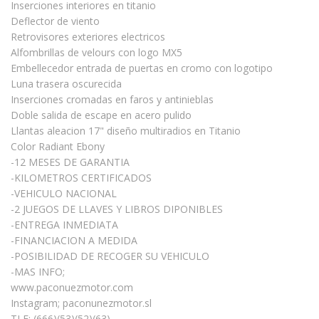
Inserciones interiores en titanio
Deflector de viento
Retrovisores exteriores electricos
Alfombrillas de velours con logo MX5
Embellecedor entrada de puertas en cromo con logotipo
Luna trasera oscurecida
Inserciones cromadas en faros y antinieblas
Doble salida de escape en acero pulido
Llantas aleacion 17" diseño multiradios en Titanio
Color Radiant Ebony
-12 MESES DE GARANTIA
-KILOMETROS CERTIFICADOS
-VEHICULO NACIONAL
-2 JUEGOS DE LLAVES Y LIBROS DIPONIBLES
-ENTREGA INMEDIATA
-FINANCIACION A MEDIDA
-POSIBILIDAD DE RECOGER SU VEHICULO
-MAS INFO;
www.paconuezmotor.com
Instagram; paconunezmotor.sl
TLF: (666)(53)(52)(63)