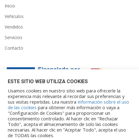
Inicio
Vehículos
Vendidos
Servicios
Contacto
ESTE SITIO WEB UTILIZA COOKIES
Usamos cookies en nuestro sitio web para ofrecerle la
experiencia más relevante al recordar sus preferencias y
sus visitas repetidas. Lea nuestra
Información sobre el uso
Financiado por la Unión Europea – NextGenerationEU. Sin
de las cookies
para obtener más información o vaya a
embargo, los puntos de vista y las
"Configuración de Cookies" para proporcionar un
opiniones expresadas son únicamente los del autor o autores y
consentimiento controlado. Al hacer clic en "Rechazar
Todo", acepta el almacenamiento de solo las cookies
no reflejan necesariamente los de
necesarias. Al hacer clic en "Aceptar Todo", acepta el uso
la Unión Europea o la Comisión Europea. Ni la Unión Europea ni
de TODAS las cookies.
la Comisión Europea pueden ser