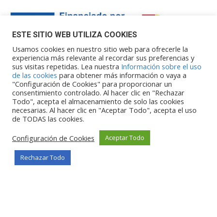
ESTE SITIO WEB UTILIZA COOKIES
Usamos cookies en nuestro sitio web para ofrecerle la
experiencia más relevante al recordar sus preferencias y
sus visitas repetidas. Lea nuestra
Información sobre el uso
Financiado por la Unión Europea – NextGenerationEU. Sin
de las cookies
para obtener más información o vaya a
embargo, los puntos de vista y las
"Configuración de Cookies" para proporcionar un
opiniones expresadas son únicamente los del autor o autores y
consentimiento controlado. Al hacer clic en "Rechazar
Todo", acepta el almacenamiento de solo las cookies
no reflejan necesariamente los de
necesarias. Al hacer clic en "Aceptar Todo", acepta el uso
la Unión Europea o la Comisión Europea. Ni la Unión Europea ni
de TODAS las cookies.
la Comisión Europea pueden ser
consideradas responsables de las mismas.
Configuración de Cookies
Aceptar Todo
Rechazar Todo
©Copyright 2026
Portalclub
Todos los derechos reservados
Privacy Policy