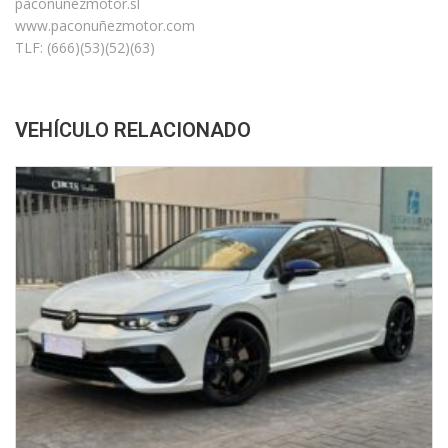
paconunezmotor.sl
www.paconuñezmotor.com
TLF: (666)(53)(52)(63)
VEHÍCULO RELACIONADO