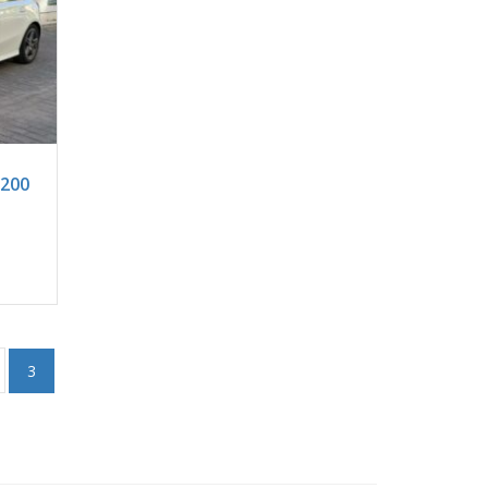
23400
 200
3