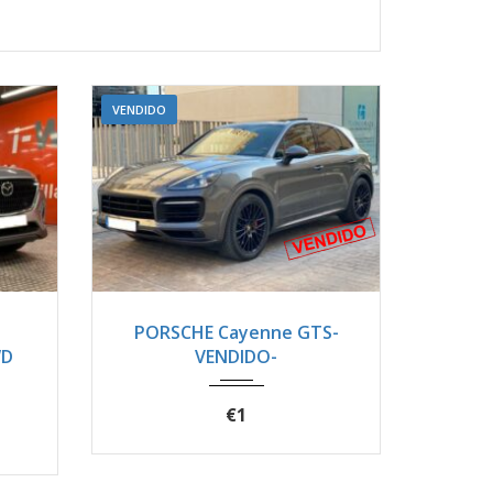
VENDIDO
1900
2021
Autom...
22050
PORSCHE Cayenne GTS-
WD
VENDIDO-
€1