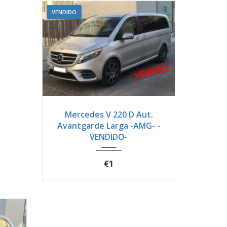
VENDIDO
2017
Autom...
30200
Mercedes V 220 D Aut.
Avantgarde Larga -AMG- -
VENDIDO-
€1