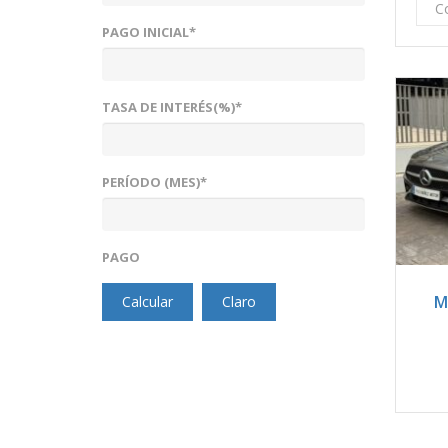
C
PAGO INICIAL*
TASA DE INTERÉS(%)*
PERÍODO (MES)*
PAGO
2
M
Calcular
Claro