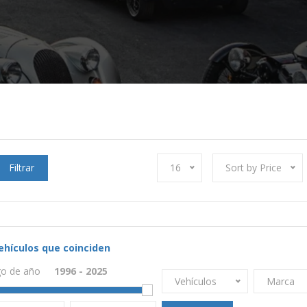
Filtrar
16
Sort by Price
ehículos que coinciden
o de año
Vehículos
Marca