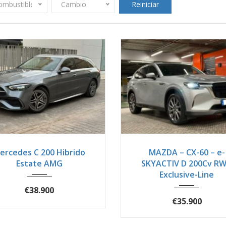
ombustible
Cambio
Reiniciar
024
Autom...
38900
2023
Autom...
5
ercedes C 200 Hibrido
MAZDA – CX-60 – e-
Estate AMG
SKYACTIV D 200Cv R
Exclusive-Line
€38.900
€35.900