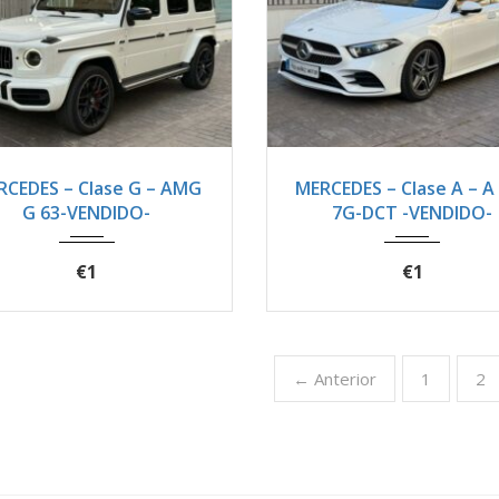
019
Autom...
21200
2018
Autom...
1
RCEDES – Clase G – AMG
MERCEDES – Clase A – A
G 63-VENDIDO-
7G-DCT -VENDIDO-
€1
€1
← Anterior
1
2