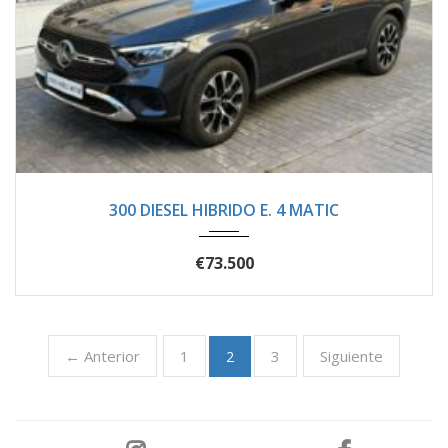
2025
Autom...
8400
300 DIESEL HIBRIDO E. 4 MATIC
€73.500
← Anterior
1
3
Siguiente
2