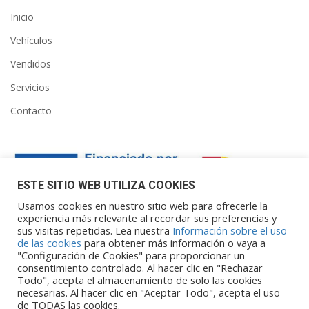
Inicio
Vehículos
Vendidos
Servicios
Contacto
ESTE SITIO WEB UTILIZA COOKIES
Usamos cookies en nuestro sitio web para ofrecerle la
experiencia más relevante al recordar sus preferencias y
sus visitas repetidas. Lea nuestra
Información sobre el uso
Financiado por la Unión Europea – NextGenerationEU. Sin
de las cookies
para obtener más información o vaya a
embargo, los puntos de vista y las
"Configuración de Cookies" para proporcionar un
opiniones expresadas son únicamente los del autor o autores y
consentimiento controlado. Al hacer clic en "Rechazar
Todo", acepta el almacenamiento de solo las cookies
no reflejan necesariamente los de
necesarias. Al hacer clic en "Aceptar Todo", acepta el uso
la Unión Europea o la Comisión Europea. Ni la Unión Europea ni
de TODAS las cookies.