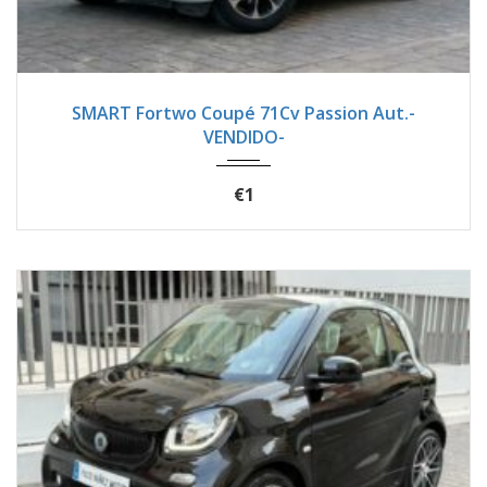
2016
Autom...
45600
SMART Fortwo Coupé 71Cv Passion Aut.-
VENDIDO-
€1