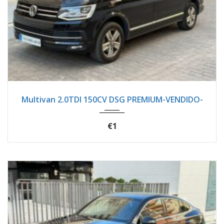
2020
Autom...
137600
Multivan 2.0TDI 150CV DSG PREMIUM-VENDIDO-
€1