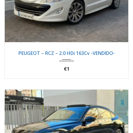
2012
Manua...
105100
PEUGEOT – RCZ – 2.0 HDi 163Cv -VENDIDO-
€1