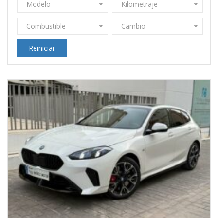
Modelo
Kilometraje
Combustible
Cambio
Reiniciar