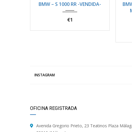
ENDIDA-
BMW Z4 Roadster sDrive20i -
BMW
M Sport Packet- Aut. -
VENDIDO-
€1
INSTAGRAM
OFICINA REGISTRADA
Avenida Gregorio Prieto, 23 Teatinos Plaza Málag