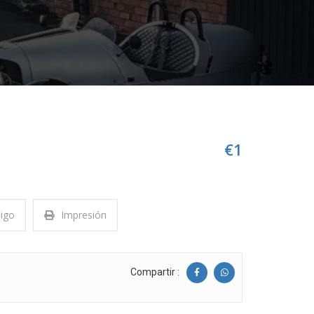
€1
migo
Impresión
Compartir :