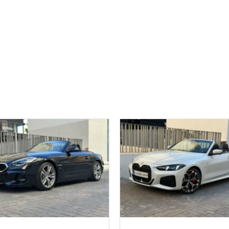
025
Autom...
7900
2025
Autom...
2