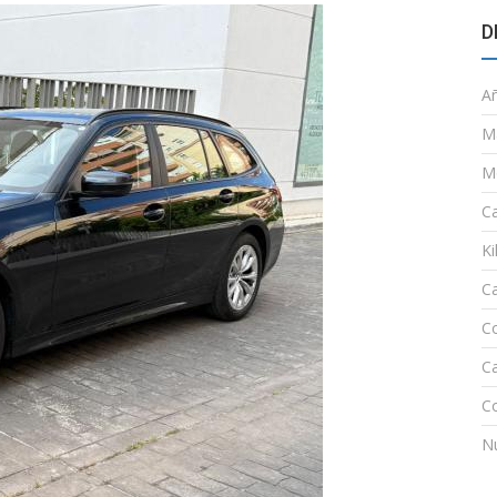
D
A
M
M
Ca
Ki
C
C
Ca
Co
N