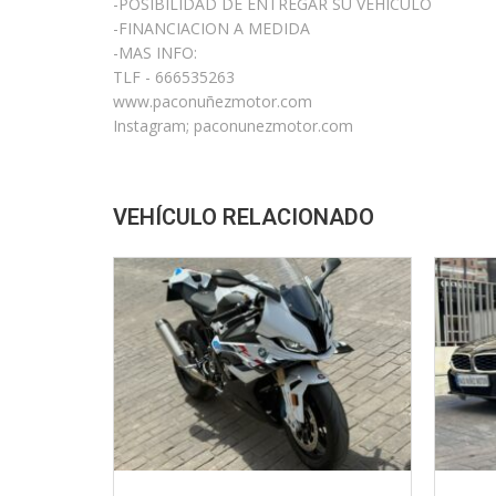
-POSIBILIDAD DE ENTREGAR SU VEHICULO
-FINANCIACION A MEDIDA
-MAS INFO:
TLF - 666535263
www.paconuñezmotor.com
Instagram; paconunezmotor.com
VEHÍCULO RELACIONADO
1800
2024
Autom...
24900
2