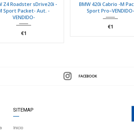
 420i Cabrio -M Packet
BMW 120d Hibrido -M S
Sport Pro–VENDIDO-
Pro Packet-
€1
€34.900
FACEBOOK
SITEMAP
a
Inicio