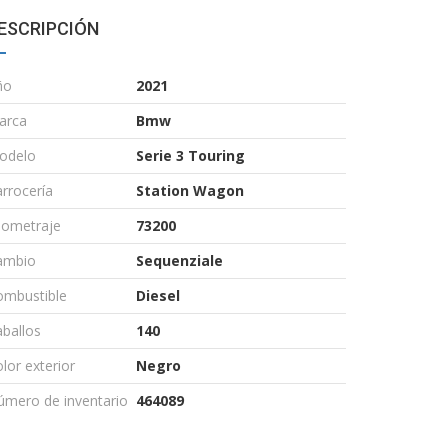
ESCRIPCIÓN
ño
2021
arca
Bmw
odelo
Serie 3 Touring
rrocería
Station Wagon
lometraje
73200
ambio
Sequenziale
ombustible
Diesel
ballos
140
lor exterior
Negro
úmero de inventario
464089