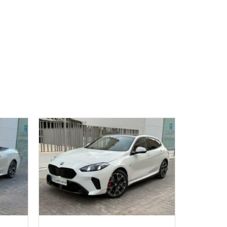
0300
2023
Manua...
1440
1998