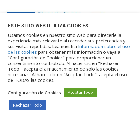
ESTE SITIO WEB UTILIZA COOKIES
Usamos cookies en nuestro sitio web para ofrecerle la
experiencia más relevante al recordar sus preferencias y
sus visitas repetidas. Lea nuestra
Información sobre el uso
Financiado por la Unión Europea – NextGenerationEU. Sin
de las cookies
para obtener más información o vaya a
embargo, los puntos de vista y las
"Configuración de Cookies" para proporcionar un
opiniones expresadas son únicamente los del autor o autores y
consentimiento controlado. Al hacer clic en "Rechazar
Todo", acepta el almacenamiento de solo las cookies
no reflejan necesariamente los de
necesarias. Al hacer clic en "Aceptar Todo", acepta el uso
la Unión Europea o la Comisión Europea. Ni la Unión Europea ni
de TODAS las cookies.
la Comisión Europea pueden ser
consideradas responsables de las mismas.
Configuración de Cookies
Aceptar Todo
Rechazar Todo
©Copyright 2026
Portalclub
Todos los derechos reservados
Privacy Policy