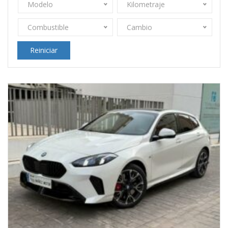
Modelo
Kilometraje
Combustible
Cambio
Reiniciar