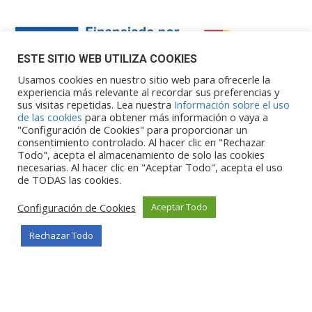
ESTE SITIO WEB UTILIZA COOKIES
Usamos cookies en nuestro sitio web para ofrecerle la
experiencia más relevante al recordar sus preferencias y
sus visitas repetidas. Lea nuestra
Información sobre el uso
Financiado por la Unión Europea – NextGenerationEU. Sin
de las cookies
para obtener más información o vaya a
embargo, los puntos de vista y las
"Configuración de Cookies" para proporcionar un
opiniones expresadas son únicamente los del autor o autores y
consentimiento controlado. Al hacer clic en "Rechazar
Todo", acepta el almacenamiento de solo las cookies
no reflejan necesariamente los de
necesarias. Al hacer clic en "Aceptar Todo", acepta el uso
la Unión Europea o la Comisión Europea. Ni la Unión Europea ni
de TODAS las cookies.
la Comisión Europea pueden ser
consideradas responsables de las mismas.
Configuración de Cookies
Aceptar Todo
Rechazar Todo
©Copyright 2026
Portalclub
Todos los derechos reservados
Privacy Policy