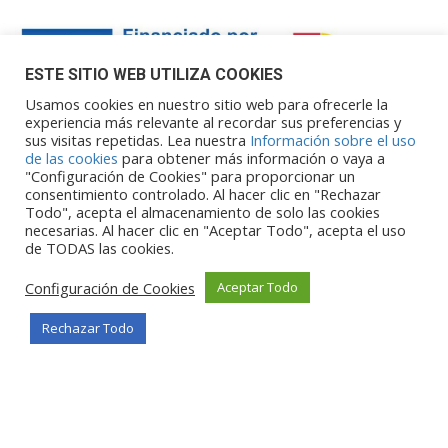
ESTE SITIO WEB UTILIZA COOKIES
Usamos cookies en nuestro sitio web para ofrecerle la
experiencia más relevante al recordar sus preferencias y
sus visitas repetidas. Lea nuestra
Información sobre el uso
Financiado por la Unión Europea – NextGenerationEU. Sin
de las cookies
para obtener más información o vaya a
embargo, los puntos de vista y las
"Configuración de Cookies" para proporcionar un
opiniones expresadas son únicamente los del autor o autores y
consentimiento controlado. Al hacer clic en "Rechazar
Todo", acepta el almacenamiento de solo las cookies
no reflejan necesariamente los de
necesarias. Al hacer clic en "Aceptar Todo", acepta el uso
la Unión Europea o la Comisión Europea. Ni la Unión Europea ni
de TODAS las cookies.
la Comisión Europea pueden ser
consideradas responsables de las mismas.
Configuración de Cookies
Aceptar Todo
Rechazar Todo
©Copyright 2026
Portalclub
Todos los derechos reservados
Privacy Policy