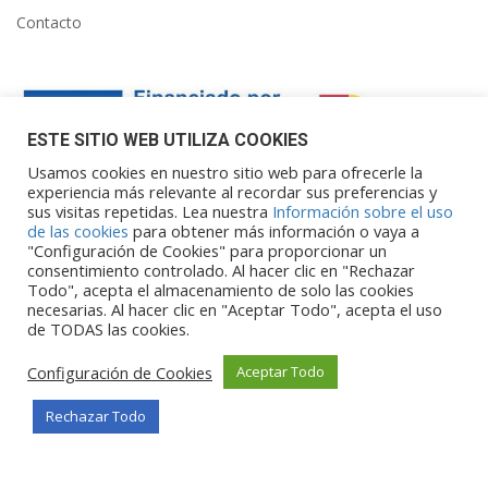
Contacto
ESTE SITIO WEB UTILIZA COOKIES
Usamos cookies en nuestro sitio web para ofrecerle la
experiencia más relevante al recordar sus preferencias y
sus visitas repetidas. Lea nuestra
Información sobre el uso
Financiado por la Unión Europea – NextGenerationEU. Sin
de las cookies
para obtener más información o vaya a
embargo, los puntos de vista y las
"Configuración de Cookies" para proporcionar un
opiniones expresadas son únicamente los del autor o autores y
consentimiento controlado. Al hacer clic en "Rechazar
Todo", acepta el almacenamiento de solo las cookies
no reflejan necesariamente los de
necesarias. Al hacer clic en "Aceptar Todo", acepta el uso
la Unión Europea o la Comisión Europea. Ni la Unión Europea ni
de TODAS las cookies.
la Comisión Europea pueden ser
consideradas responsables de las mismas.
Configuración de Cookies
Aceptar Todo
Rechazar Todo
©Copyright 2026
Portalclub
Todos los derechos reservados