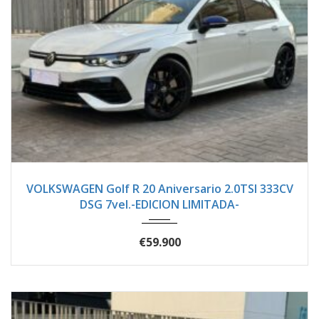
2024
Autom...
1500
VOLKSWAGEN Golf R 20 Aniversario 2.0TSI 333CV
DSG 7vel.-EDICION LIMITADA-
€59.900