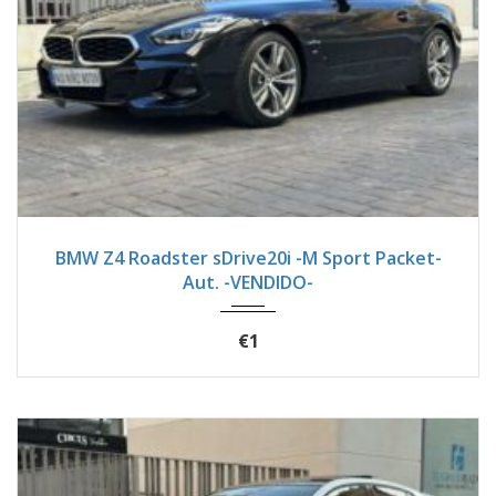
2024
Autom...
24900
BMW Z4 Roadster sDrive20i -M Sport Packet-
Aut. -VENDIDO-
€1