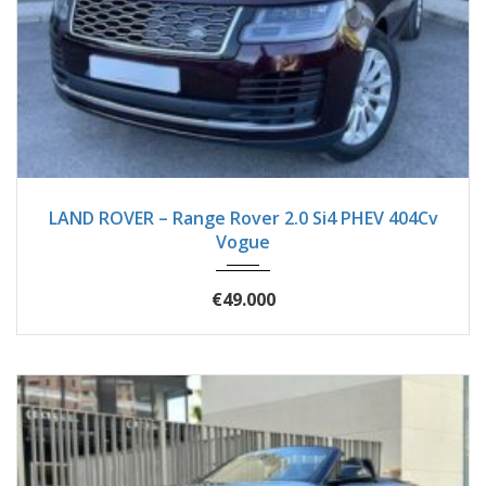
2018
Autom...
125750
LAND ROVER – Range Rover 2.0 Si4 PHEV 404Cv
Vogue
€49.000