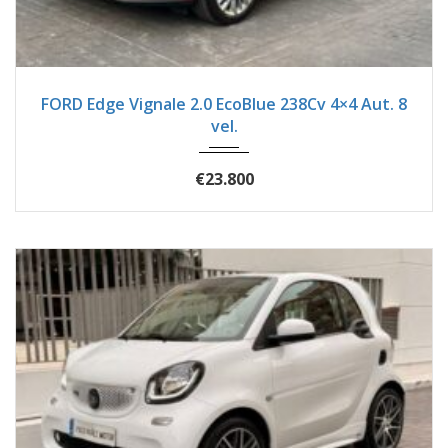
2019
Autom...
54600
FORD Edge Vignale 2.0 EcoBlue 238Cv 4×4 Aut. 8
vel.
€23.800