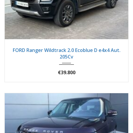
2023
Autom...
92900
FORD Ranger Wildtrack 2.0 Ecoblue D e4x4 Aut.
205Cv
€39.800