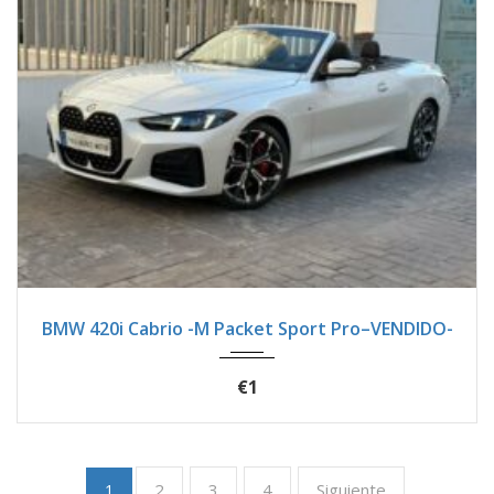
2025
Autom...
7900
BMW 420i Cabrio -M Packet Sport Pro–VENDIDO-
€1
2
3
4
Siguiente
1