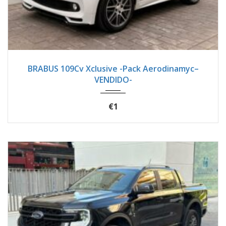
2017
Autom...
18900
BRABUS 109Cv Xclusive -Pack Aerodinamyc–
VENDIDO-
€1