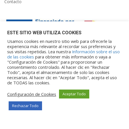
Contacto
ESTE SITIO WEB UTILIZA COOKIES
Usamos cookies en nuestro sitio web para ofrecerle la
experiencia más relevante al recordar sus preferencias y
sus visitas repetidas. Lea nuestra
Información sobre el uso
Financiado por la Unión Europea – NextGenerationEU. Sin
de las cookies
para obtener más información o vaya a
embargo, los puntos de vista y las
"Configuración de Cookies" para proporcionar un
opiniones expresadas son únicamente los del autor o autores y
consentimiento controlado. Al hacer clic en "Rechazar
Todo", acepta el almacenamiento de solo las cookies
no reflejan necesariamente los de
necesarias. Al hacer clic en "Aceptar Todo", acepta el uso
la Unión Europea o la Comisión Europea. Ni la Unión Europea ni
de TODAS las cookies.
la Comisión Europea pueden ser
consideradas responsables de las mismas.
Configuración de Cookies
Aceptar Todo
Rechazar Todo
©Copyright 2026
Portalclub
Todos los derechos reservados