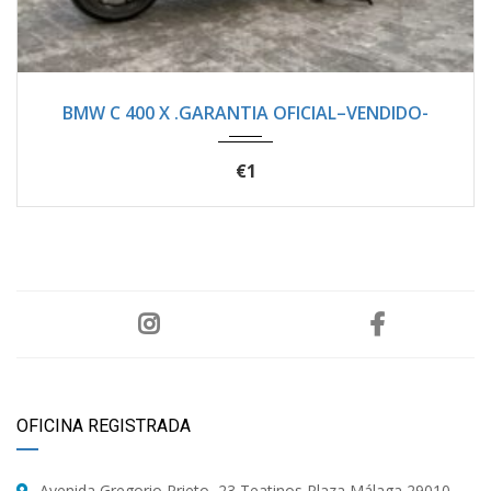
2023
Autom...
5200
BMW C 400 X .GARANTIA OFICIAL–VENDIDO-
€1
OFICINA REGISTRADA
Avenida Gregorio Prieto, 23 Teatinos Plaza Málaga 29010