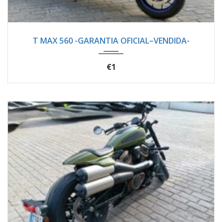
2025
Autom...
3048
T MAX 560 -GARANTIA OFICIAL–VENDIDA-
€1