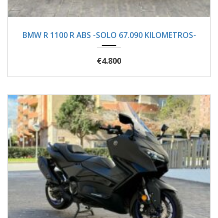
1998
Manua...
67100
BMW R 1100 R ABS -SOLO 67.090 KILOMETROS-
€4.800