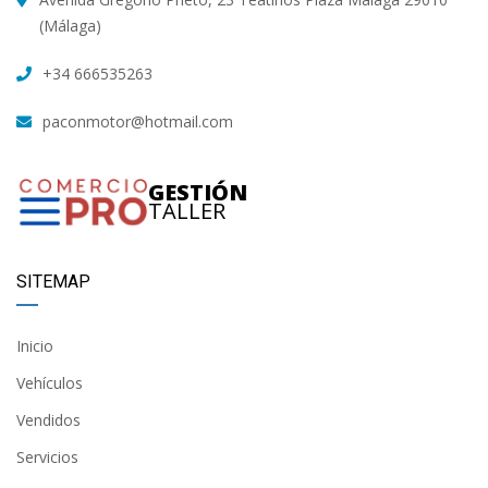
(Málaga)
+34 666535263
paconmotor@hotmail.com
GESTIÓN
TALLER
SITEMAP
Inicio
Vehículos
Vendidos
Servicios