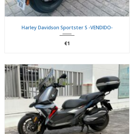
2023
Manua...
3940
Harley Davidson Sportster S -VENDIDO-
€1