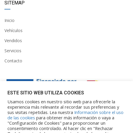
SITEMAP
Inicio
Vehículos
Vendidos
Servicios
Contacto
ESTE SITIO WEB UTILIZA COOKIES
Usamos cookies en nuestro sitio web para ofrecerle la
experiencia más relevante al recordar sus preferencias y
sus visitas repetidas. Lea nuestra
Información sobre el uso
Financiado por la Unión Europea – NextGenerationEU. Sin
de las cookies
para obtener más información o vaya a
embargo, los puntos de vista y las
"Configuración de Cookies" para proporcionar un
opiniones expresadas son únicamente los del autor o autores y
consentimiento controlado. Al hacer clic en "Rechazar