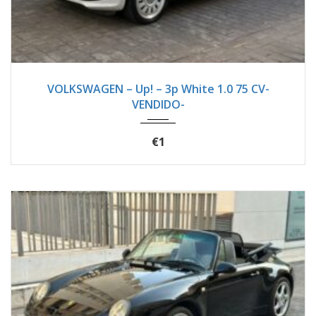
2012
Manua...
126600
VOLKSWAGEN – Up! – 3p White 1.0 75 CV-
VENDIDO-
€1