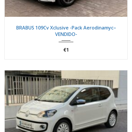
2017
Autom...
18900
BRABUS 109Cv Xclusive -Pack Aerodinamyc–
VENDIDO-
€1