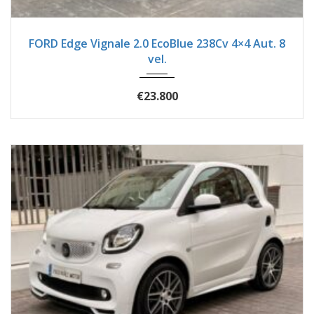
2019
Autom...
54600
FORD Edge Vignale 2.0 EcoBlue 238Cv 4×4 Aut. 8
vel.
€23.800