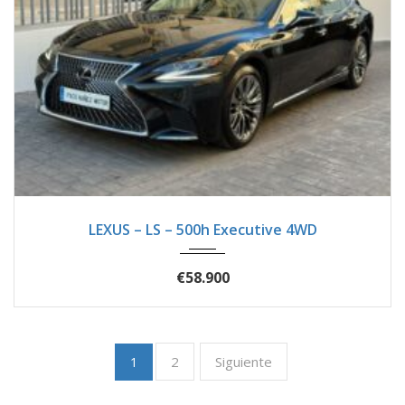
2018
Autom...
47900
LEXUS – LS – 500h Executive 4WD
€58.900
2
Siguiente
1