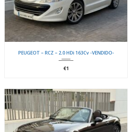
2012
Manua...
105100
PEUGEOT – RCZ – 2.0 HDi 163Cv -VENDIDO-
€1