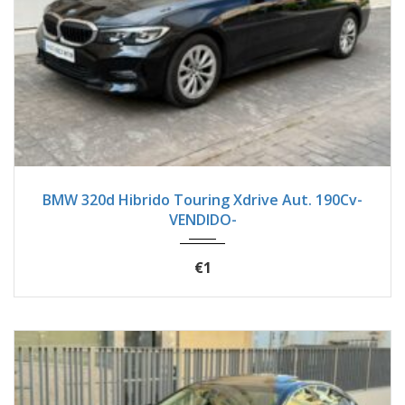
2021
Seque...
73200
BMW 320d Hibrido Touring Xdrive Aut. 190Cv-
VENDIDO-
€1