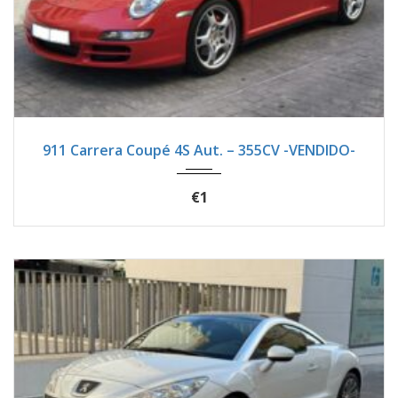
2008
Autom...
48390
911 Carrera Coupé 4S Aut. – 355CV -VENDIDO-
€1