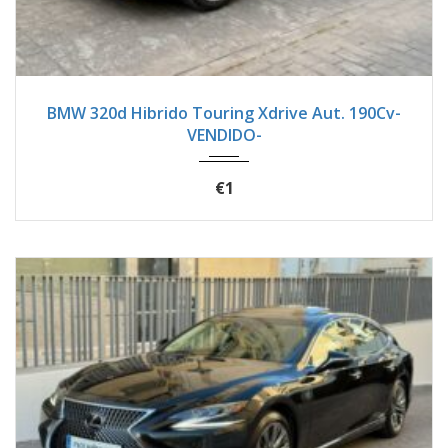
2021
Seque...
73200
BMW 320d Hibrido Touring Xdrive Aut. 190Cv-
VENDIDO-
€1