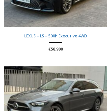
2018
Autom...
47900
LEXUS – LS – 500h Executive 4WD
€58.900