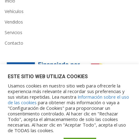
Inicio
Vehículos
Vendidos
Servicios
Contacto
ESTE SITIO WEB UTILIZA COOKIES
Usamos cookies en nuestro sitio web para ofrecerle la
experiencia más relevante al recordar sus preferencias y
sus visitas repetidas. Lea nuestra
Información sobre el uso
Financiado por la Unión Europea – NextGenerationEU. Sin
de las cookies
para obtener más información o vaya a
embargo, los puntos de vista y las
"Configuración de Cookies" para proporcionar un
opiniones expresadas son únicamente los del autor o autores y
consentimiento controlado. Al hacer clic en "Rechazar
Todo", acepta el almacenamiento de solo las cookies
no reflejan necesariamente los de
necesarias. Al hacer clic en "Aceptar Todo", acepta el uso
la Unión Europea o la Comisión Europea. Ni la Unión Europea ni
de TODAS las cookies.
la Comisión Europea pueden ser