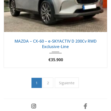
2023
Autom...
51900
MAZDA – CX-60 – e-SKYACTIV D 200Cv RWD
Exclusive-Line
€35.900
2
Siguiente
1