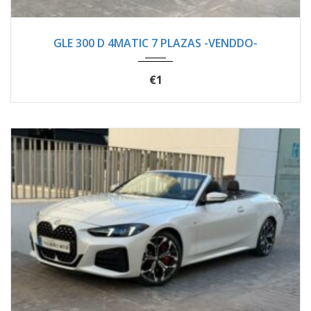
2021
Autom...
94400
GLE 300 D 4MATIC 7 PLAZAS -VENDDO-
€1