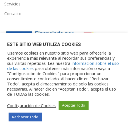
Servicios
Contacto
ESTE SITIO WEB UTILIZA COOKIES
Usamos cookies en nuestro sitio web para ofrecerle la
experiencia más relevante al recordar sus preferencias y
sus visitas repetidas. Lea nuestra
Información sobre el uso
Financiado por la Unión Europea – NextGenerationEU. Sin
de las cookies
para obtener más información o vaya a
embargo, los puntos de vista y las
"Configuración de Cookies" para proporcionar un
opiniones expresadas son únicamente los del autor o autores y
consentimiento controlado. Al hacer clic en "Rechazar
Todo", acepta el almacenamiento de solo las cookies
no reflejan necesariamente los de
necesarias. Al hacer clic en "Aceptar Todo", acepta el uso
la Unión Europea o la Comisión Europea. Ni la Unión Europea ni
de TODAS las cookies.
la Comisión Europea pueden ser
consideradas responsables de las mismas.
Configuración de Cookies
Aceptar Todo
Rechazar Todo