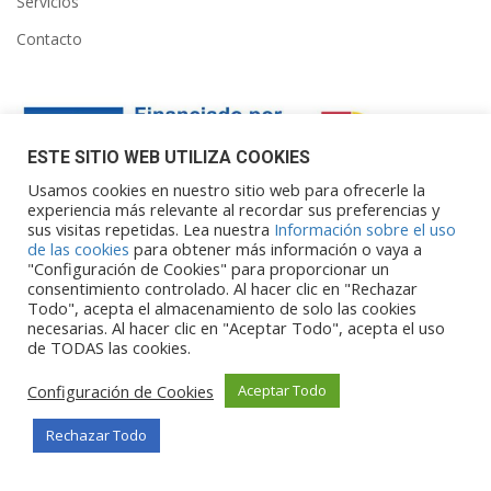
Servicios
Contacto
ESTE SITIO WEB UTILIZA COOKIES
Usamos cookies en nuestro sitio web para ofrecerle la
experiencia más relevante al recordar sus preferencias y
sus visitas repetidas. Lea nuestra
Información sobre el uso
Financiado por la Unión Europea – NextGenerationEU. Sin
de las cookies
para obtener más información o vaya a
embargo, los puntos de vista y las
"Configuración de Cookies" para proporcionar un
opiniones expresadas son únicamente los del autor o autores y
consentimiento controlado. Al hacer clic en "Rechazar
Todo", acepta el almacenamiento de solo las cookies
no reflejan necesariamente los de
necesarias. Al hacer clic en "Aceptar Todo", acepta el uso
la Unión Europea o la Comisión Europea. Ni la Unión Europea ni
de TODAS las cookies.
la Comisión Europea pueden ser
consideradas responsables de las mismas.
Configuración de Cookies
Aceptar Todo
Rechazar Todo