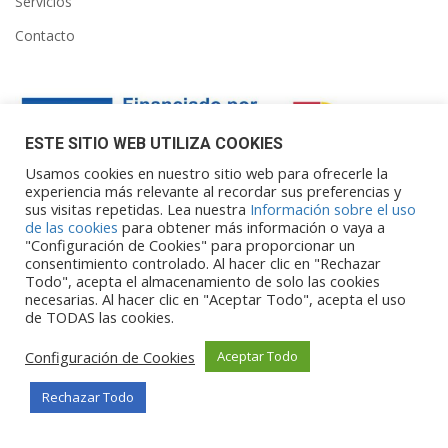
Servicios
Contacto
ESTE SITIO WEB UTILIZA COOKIES
Usamos cookies en nuestro sitio web para ofrecerle la
experiencia más relevante al recordar sus preferencias y
sus visitas repetidas. Lea nuestra
Información sobre el uso
Financiado por la Unión Europea – NextGenerationEU. Sin
de las cookies
para obtener más información o vaya a
embargo, los puntos de vista y las
"Configuración de Cookies" para proporcionar un
opiniones expresadas son únicamente los del autor o autores y
consentimiento controlado. Al hacer clic en "Rechazar
Todo", acepta el almacenamiento de solo las cookies
no reflejan necesariamente los de
necesarias. Al hacer clic en "Aceptar Todo", acepta el uso
la Unión Europea o la Comisión Europea. Ni la Unión Europea ni
de TODAS las cookies.
la Comisión Europea pueden ser
consideradas responsables de las mismas.
Configuración de Cookies
Aceptar Todo
Rechazar Todo