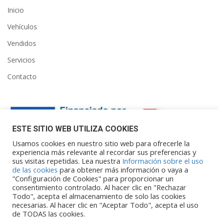
Inicio
Vehículos
Vendidos
Servicios
Contacto
ESTE SITIO WEB UTILIZA COOKIES
Usamos cookies en nuestro sitio web para ofrecerle la
experiencia más relevante al recordar sus preferencias y
sus visitas repetidas. Lea nuestra
Información sobre el uso
Financiado por la Unión Europea – NextGenerationEU. Sin
de las cookies
para obtener más información o vaya a
embargo, los puntos de vista y las
"Configuración de Cookies" para proporcionar un
opiniones expresadas son únicamente los del autor o autores y
consentimiento controlado. Al hacer clic en "Rechazar
Todo", acepta el almacenamiento de solo las cookies
no reflejan necesariamente los de
necesarias. Al hacer clic en "Aceptar Todo", acepta el uso
la Unión Europea o la Comisión Europea. Ni la Unión Europea ni
de TODAS las cookies.
la Comisión Europea pueden ser