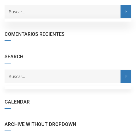
with
Category
drop
with
down
dropdown
archive
COMENTARIOS RECIENTES
SEARCH
CALENDAR
ARCHIVE WITHOUT DROPDOWN