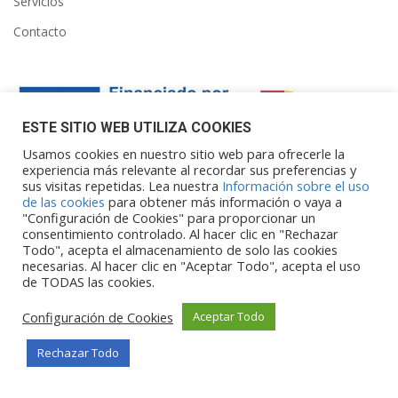
Servicios
Contacto
ESTE SITIO WEB UTILIZA COOKIES
Usamos cookies en nuestro sitio web para ofrecerle la
experiencia más relevante al recordar sus preferencias y
sus visitas repetidas. Lea nuestra
Información sobre el uso
Financiado por la Unión Europea – NextGenerationEU. Sin
de las cookies
para obtener más información o vaya a
embargo, los puntos de vista y las
"Configuración de Cookies" para proporcionar un
opiniones expresadas son únicamente los del autor o autores y
consentimiento controlado. Al hacer clic en "Rechazar
Todo", acepta el almacenamiento de solo las cookies
no reflejan necesariamente los de
necesarias. Al hacer clic en "Aceptar Todo", acepta el uso
la Unión Europea o la Comisión Europea. Ni la Unión Europea ni
de TODAS las cookies.
la Comisión Europea pueden ser
consideradas responsables de las mismas.
Configuración de Cookies
Aceptar Todo
Rechazar Todo