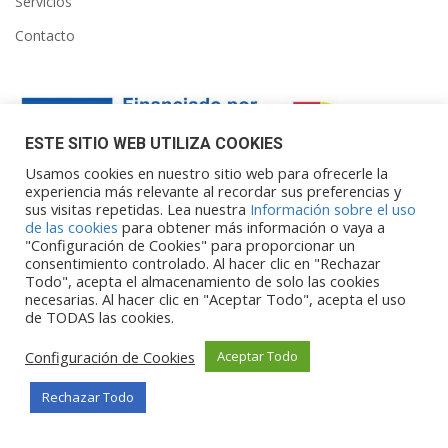
Servicios
Contacto
ESTE SITIO WEB UTILIZA COOKIES
Usamos cookies en nuestro sitio web para ofrecerle la
experiencia más relevante al recordar sus preferencias y
sus visitas repetidas. Lea nuestra
Información sobre el uso
Financiado por la Unión Europea – NextGenerationEU. Sin
de las cookies
para obtener más información o vaya a
embargo, los puntos de vista y las
"Configuración de Cookies" para proporcionar un
opiniones expresadas son únicamente los del autor o autores y
consentimiento controlado. Al hacer clic en "Rechazar
Todo", acepta el almacenamiento de solo las cookies
no reflejan necesariamente los de
necesarias. Al hacer clic en "Aceptar Todo", acepta el uso
la Unión Europea o la Comisión Europea. Ni la Unión Europea ni
de TODAS las cookies.
la Comisión Europea pueden ser
consideradas responsables de las mismas.
Configuración de Cookies
Aceptar Todo
Rechazar Todo