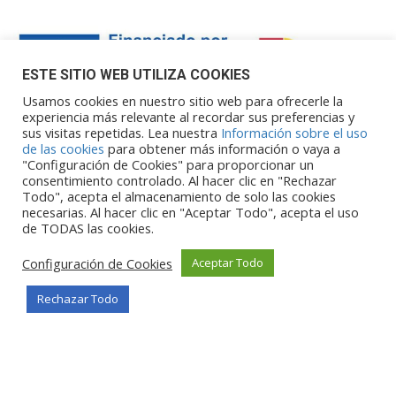
ESTE SITIO WEB UTILIZA COOKIES
Usamos cookies en nuestro sitio web para ofrecerle la
experiencia más relevante al recordar sus preferencias y
sus visitas repetidas. Lea nuestra
Información sobre el uso
Financiado por la Unión Europea – NextGenerationEU. Sin
de las cookies
para obtener más información o vaya a
embargo, los puntos de vista y las
"Configuración de Cookies" para proporcionar un
opiniones expresadas son únicamente los del autor o autores y
consentimiento controlado. Al hacer clic en "Rechazar
Todo", acepta el almacenamiento de solo las cookies
no reflejan necesariamente los de
necesarias. Al hacer clic en "Aceptar Todo", acepta el uso
la Unión Europea o la Comisión Europea. Ni la Unión Europea ni
de TODAS las cookies.
la Comisión Europea pueden ser
consideradas responsables de las mismas.
Configuración de Cookies
Aceptar Todo
Rechazar Todo
©Copyright 2026
Portalclub
Todos los derechos reservados
Privacy Policy