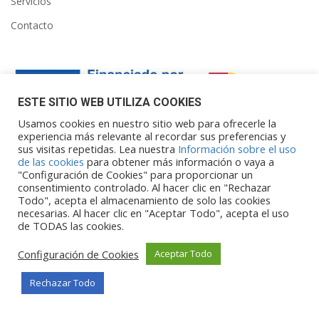
Servicios
Contacto
ESTE SITIO WEB UTILIZA COOKIES
Usamos cookies en nuestro sitio web para ofrecerle la
experiencia más relevante al recordar sus preferencias y
sus visitas repetidas. Lea nuestra
Información sobre el uso
Financiado por la Unión Europea – NextGenerationEU. Sin
de las cookies
para obtener más información o vaya a
embargo, los puntos de vista y las
"Configuración de Cookies" para proporcionar un
opiniones expresadas son únicamente los del autor o autores y
consentimiento controlado. Al hacer clic en "Rechazar
Todo", acepta el almacenamiento de solo las cookies
no reflejan necesariamente los de
necesarias. Al hacer clic en "Aceptar Todo", acepta el uso
la Unión Europea o la Comisión Europea. Ni la Unión Europea ni
de TODAS las cookies.
la Comisión Europea pueden ser
consideradas responsables de las mismas.
Configuración de Cookies
Aceptar Todo
Rechazar Todo