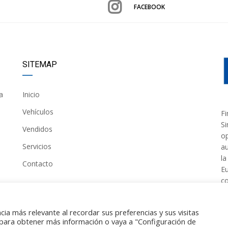
FACEBOOK
SITEMAP
a
Inicio
Vehículos
Fi
Si
Vendidos
op
Servicios
au
la
Contacto
Eu
co
ia más relevante al recordar sus preferencias y sus visitas
para obtener más información o vaya a "Configuración de