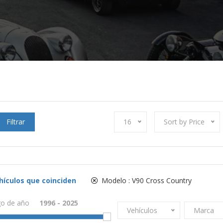
Filtrar
16
Sort by Price
hículos que coinciden
Modelo :
V90 Cross Country
o de año
Vehículos
Marca