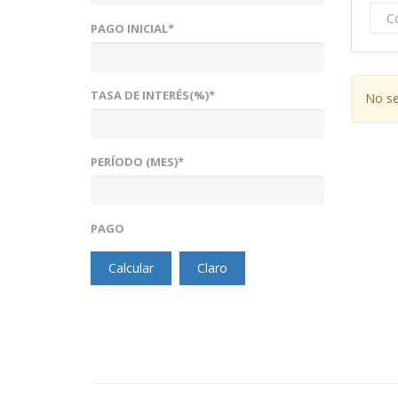
C
PAGO INICIAL*
TASA DE INTERÉS(%)*
No se
PERÍODO (MES)*
PAGO
Calcular
Claro