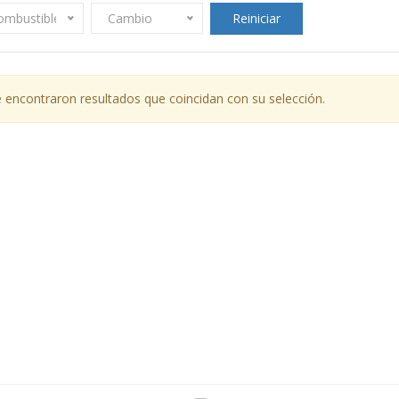
ombustible
Cambio
Reiniciar
 encontraron resultados que coincidan con su selección.