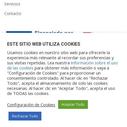
Servicios
Contacto
ESTE SITIO WEB UTILIZA COOKIES
Usamos cookies en nuestro sitio web para ofrecerle la
experiencia más relevante al recordar sus preferencias y
sus visitas repetidas. Lea nuestra
Información sobre el uso
Financiado por la Unión Europea – NextGenerationEU. Sin
de las cookies
para obtener más información o vaya a
embargo, los puntos de vista y las
"Configuración de Cookies" para proporcionar un
opiniones expresadas son únicamente los del autor o autores y
consentimiento controlado. Al hacer clic en "Rechazar
Todo", acepta el almacenamiento de solo las cookies
no reflejan necesariamente los de
necesarias. Al hacer clic en "Aceptar Todo", acepta el uso
la Unión Europea o la Comisión Europea. Ni la Unión Europea ni
de TODAS las cookies.
la Comisión Europea pueden ser
consideradas responsables de las mismas.
Configuración de Cookies
Aceptar Todo
Rechazar Todo