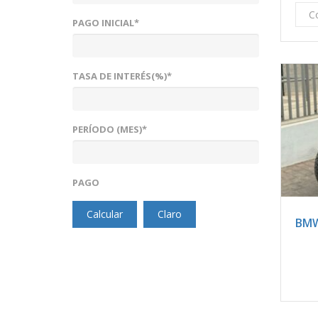
C
PAGO INICIAL*
TASA DE INTERÉS(%)*
PERÍODO (MES)*
PAGO
2
Calcular
Claro
BMW