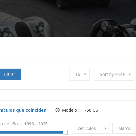
Filtrar
16
Sort by Price
hículos que coinciden
Modelo :
F 750 GS
o de año
Vehículos
Marca