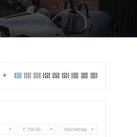
F 750 GS
Kilometraje