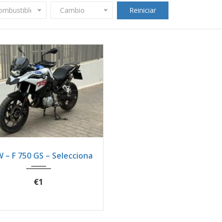
ombustible
Cambio
Reiniciar
023
Manua...
1440
 – F 750 GS – Selecciona
€1