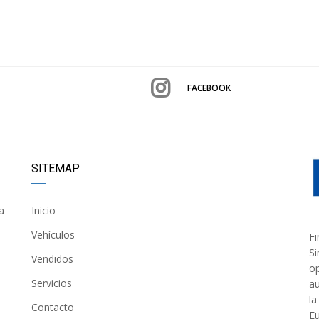
FACEBOOK
SITEMAP
a
Inicio
Vehículos
Fi
Si
Vendidos
op
Servicios
au
la
Contacto
Eu