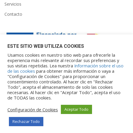
Servicios
Contacto
ESTE SITIO WEB UTILIZA COOKIES
Usamos cookies en nuestro sitio web para ofrecerle la
experiencia más relevante al recordar sus preferencias y
sus visitas repetidas. Lea nuestra
Información sobre el uso
Financiado por la Unión Europea – NextGenerationEU. Sin
de las cookies
para obtener más información o vaya a
embargo, los puntos de vista y las
"Configuración de Cookies" para proporcionar un
opiniones expresadas son únicamente los del autor o autores y
consentimiento controlado. Al hacer clic en "Rechazar
Todo", acepta el almacenamiento de solo las cookies
no reflejan necesariamente los de
necesarias. Al hacer clic en "Aceptar Todo", acepta el uso
la Unión Europea o la Comisión Europea. Ni la Unión Europea ni
de TODAS las cookies.
la Comisión Europea pueden ser
consideradas responsables de las mismas.
Configuración de Cookies
Aceptar Todo
Rechazar Todo