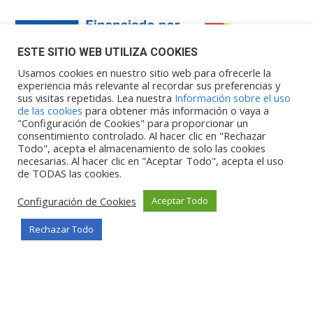
ESTE SITIO WEB UTILIZA COOKIES
Usamos cookies en nuestro sitio web para ofrecerle la
experiencia más relevante al recordar sus preferencias y
sus visitas repetidas. Lea nuestra
Información sobre el uso
Financiado por la Unión Europea – NextGenerationEU. Sin
de las cookies
para obtener más información o vaya a
embargo, los puntos de vista y las
"Configuración de Cookies" para proporcionar un
opiniones expresadas son únicamente los del autor o autores y
consentimiento controlado. Al hacer clic en "Rechazar
Todo", acepta el almacenamiento de solo las cookies
no reflejan necesariamente los de
necesarias. Al hacer clic en "Aceptar Todo", acepta el uso
la Unión Europea o la Comisión Europea. Ni la Unión Europea ni
de TODAS las cookies.
la Comisión Europea pueden ser
consideradas responsables de las mismas.
Configuración de Cookies
Aceptar Todo
Rechazar Todo
©Copyright 2026
Portalclub
Todos los derechos reservados
Privacy Policy