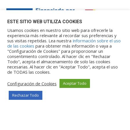
ESTE SITIO WEB UTILIZA COOKIES
Usamos cookies en nuestro sitio web para ofrecerle la
experiencia más relevante al recordar sus preferencias y
sus visitas repetidas. Lea nuestra
Información sobre el uso
Financiado por la Unión Europea – NextGenerationEU. Sin
de las cookies
para obtener más información o vaya a
embargo, los puntos de vista y las
"Configuración de Cookies" para proporcionar un
opiniones expresadas son únicamente los del autor o autores y
consentimiento controlado. Al hacer clic en "Rechazar
Todo", acepta el almacenamiento de solo las cookies
no reflejan necesariamente los de
necesarias. Al hacer clic en "Aceptar Todo", acepta el uso
la Unión Europea o la Comisión Europea. Ni la Unión Europea ni
de TODAS las cookies.
la Comisión Europea pueden ser
consideradas responsables de las mismas.
Configuración de Cookies
Aceptar Todo
Rechazar Todo
©Copyright 2026
Portalclub
Todos los derechos reservados
Privacy Policy