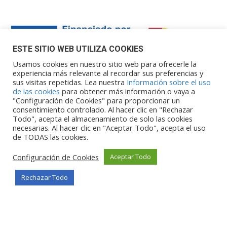
ESTE SITIO WEB UTILIZA COOKIES
Usamos cookies en nuestro sitio web para ofrecerle la
experiencia más relevante al recordar sus preferencias y
sus visitas repetidas. Lea nuestra
Información sobre el uso
Financiado por la Unión Europea – NextGenerationEU. Sin
de las cookies
para obtener más información o vaya a
embargo, los puntos de vista y las
"Configuración de Cookies" para proporcionar un
opiniones expresadas son únicamente los del autor o autores y
consentimiento controlado. Al hacer clic en "Rechazar
Todo", acepta el almacenamiento de solo las cookies
no reflejan necesariamente los de
necesarias. Al hacer clic en "Aceptar Todo", acepta el uso
la Unión Europea o la Comisión Europea. Ni la Unión Europea ni
de TODAS las cookies.
la Comisión Europea pueden ser
consideradas responsables de las mismas.
Configuración de Cookies
Aceptar Todo
Rechazar Todo
©Copyright 2026
Portalclub
Todos los derechos reservados
Privacy Policy