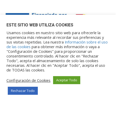
ESTE SITIO WEB UTILIZA COOKIES
Usamos cookies en nuestro sitio web para ofrecerle la
experiencia más relevante al recordar sus preferencias y
sus visitas repetidas. Lea nuestra
Información sobre el uso
Financiado por la Unión Europea – NextGenerationEU. Sin
de las cookies
para obtener más información o vaya a
embargo, los puntos de vista y las
"Configuración de Cookies" para proporcionar un
opiniones expresadas son únicamente los del autor o autores y
consentimiento controlado. Al hacer clic en "Rechazar
Todo", acepta el almacenamiento de solo las cookies
no reflejan necesariamente los de
necesarias. Al hacer clic en "Aceptar Todo", acepta el uso
la Unión Europea o la Comisión Europea. Ni la Unión Europea ni
de TODAS las cookies.
la Comisión Europea pueden ser
consideradas responsables de las mismas.
Configuración de Cookies
Aceptar Todo
Rechazar Todo
©Copyright 2026
Portalclub
Todos los derechos reservados
Privacy Policy