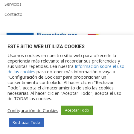
Servicios
Contacto
ESTE SITIO WEB UTILIZA COOKIES
Usamos cookies en nuestro sitio web para ofrecerle la
experiencia más relevante al recordar sus preferencias y
sus visitas repetidas. Lea nuestra
Información sobre el uso
Financiado por la Unión Europea – NextGenerationEU. Sin
de las cookies
para obtener más información o vaya a
embargo, los puntos de vista y las
"Configuración de Cookies" para proporcionar un
opiniones expresadas son únicamente los del autor o autores y
consentimiento controlado. Al hacer clic en "Rechazar
Todo", acepta el almacenamiento de solo las cookies
no reflejan necesariamente los de
necesarias. Al hacer clic en "Aceptar Todo", acepta el uso
la Unión Europea o la Comisión Europea. Ni la Unión Europea ni
de TODAS las cookies.
la Comisión Europea pueden ser
consideradas responsables de las mismas.
Configuración de Cookies
Aceptar Todo
Rechazar Todo