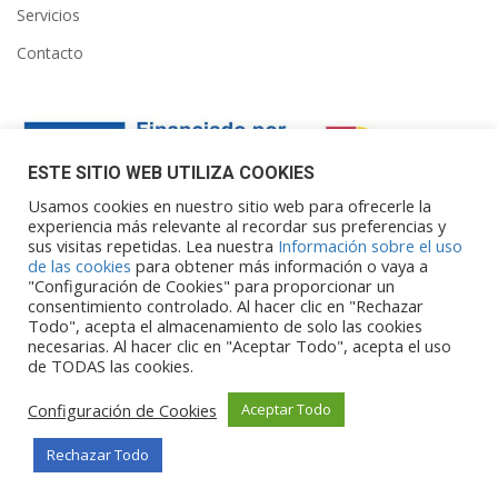
Servicios
Contacto
ESTE SITIO WEB UTILIZA COOKIES
Usamos cookies en nuestro sitio web para ofrecerle la
experiencia más relevante al recordar sus preferencias y
sus visitas repetidas. Lea nuestra
Información sobre el uso
Financiado por la Unión Europea – NextGenerationEU. Sin
de las cookies
para obtener más información o vaya a
embargo, los puntos de vista y las
"Configuración de Cookies" para proporcionar un
opiniones expresadas son únicamente los del autor o autores y
consentimiento controlado. Al hacer clic en "Rechazar
Todo", acepta el almacenamiento de solo las cookies
no reflejan necesariamente los de
necesarias. Al hacer clic en "Aceptar Todo", acepta el uso
la Unión Europea o la Comisión Europea. Ni la Unión Europea ni
de TODAS las cookies.
la Comisión Europea pueden ser
consideradas responsables de las mismas.
Configuración de Cookies
Aceptar Todo
Rechazar Todo