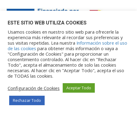
ESTE SITIO WEB UTILIZA COOKIES
Usamos cookies en nuestro sitio web para ofrecerle la
experiencia más relevante al recordar sus preferencias y
sus visitas repetidas. Lea nuestra
Información sobre el uso
Financiado por la Unión Europea – NextGenerationEU. Sin
de las cookies
para obtener más información o vaya a
embargo, los puntos de vista y las
"Configuración de Cookies" para proporcionar un
opiniones expresadas son únicamente los del autor o autores y
consentimiento controlado. Al hacer clic en "Rechazar
Todo", acepta el almacenamiento de solo las cookies
no reflejan necesariamente los de
necesarias. Al hacer clic en "Aceptar Todo", acepta el uso
la Unión Europea o la Comisión Europea. Ni la Unión Europea ni
de TODAS las cookies.
la Comisión Europea pueden ser
consideradas responsables de las mismas.
Configuración de Cookies
Aceptar Todo
Rechazar Todo
©Copyright 2026
Portalclub
Todos los derechos reservados
Privacy Policy