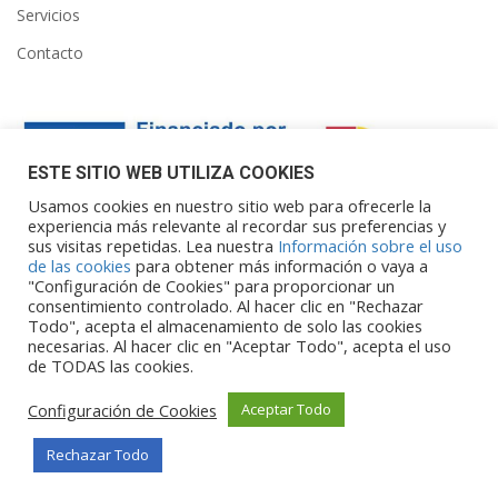
Servicios
Contacto
ESTE SITIO WEB UTILIZA COOKIES
Usamos cookies en nuestro sitio web para ofrecerle la
experiencia más relevante al recordar sus preferencias y
sus visitas repetidas. Lea nuestra
Información sobre el uso
Financiado por la Unión Europea – NextGenerationEU. Sin
de las cookies
para obtener más información o vaya a
embargo, los puntos de vista y las
"Configuración de Cookies" para proporcionar un
opiniones expresadas son únicamente los del autor o autores y
consentimiento controlado. Al hacer clic en "Rechazar
Todo", acepta el almacenamiento de solo las cookies
no reflejan necesariamente los de
necesarias. Al hacer clic en "Aceptar Todo", acepta el uso
la Unión Europea o la Comisión Europea. Ni la Unión Europea ni
de TODAS las cookies.
la Comisión Europea pueden ser
consideradas responsables de las mismas.
Configuración de Cookies
Aceptar Todo
Rechazar Todo