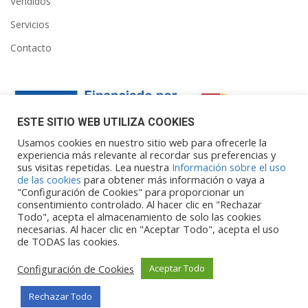
Vendidos
Servicios
Contacto
ESTE SITIO WEB UTILIZA COOKIES
Usamos cookies en nuestro sitio web para ofrecerle la
experiencia más relevante al recordar sus preferencias y
sus visitas repetidas. Lea nuestra
Información sobre el uso
Financiado por la Unión Europea – NextGenerationEU. Sin
de las cookies
para obtener más información o vaya a
embargo, los puntos de vista y las
"Configuración de Cookies" para proporcionar un
opiniones expresadas son únicamente los del autor o autores y
consentimiento controlado. Al hacer clic en "Rechazar
Todo", acepta el almacenamiento de solo las cookies
no reflejan necesariamente los de
necesarias. Al hacer clic en "Aceptar Todo", acepta el uso
la Unión Europea o la Comisión Europea. Ni la Unión Europea ni
de TODAS las cookies.
la Comisión Europea pueden ser
consideradas responsables de las mismas.
Configuración de Cookies
Aceptar Todo
Rechazar Todo