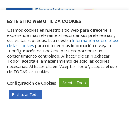
ESTE SITIO WEB UTILIZA COOKIES
Usamos cookies en nuestro sitio web para ofrecerle la
experiencia más relevante al recordar sus preferencias y
sus visitas repetidas. Lea nuestra
Información sobre el uso
Financiado por la Unión Europea – NextGenerationEU. Sin
de las cookies
para obtener más información o vaya a
embargo, los puntos de vista y las
"Configuración de Cookies" para proporcionar un
opiniones expresadas son únicamente los del autor o autores y
consentimiento controlado. Al hacer clic en "Rechazar
Todo", acepta el almacenamiento de solo las cookies
no reflejan necesariamente los de
necesarias. Al hacer clic en "Aceptar Todo", acepta el uso
la Unión Europea o la Comisión Europea. Ni la Unión Europea ni
de TODAS las cookies.
la Comisión Europea pueden ser
consideradas responsables de las mismas.
Configuración de Cookies
Aceptar Todo
Rechazar Todo
©Copyright 2026
Portalclub
Todos los derechos reservados
Privacy Policy