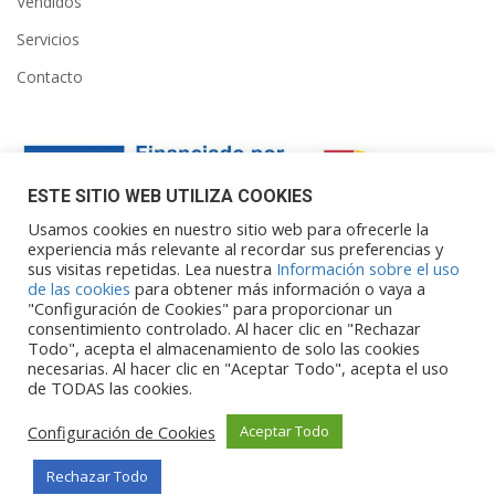
Vendidos
Servicios
Contacto
ESTE SITIO WEB UTILIZA COOKIES
Usamos cookies en nuestro sitio web para ofrecerle la
experiencia más relevante al recordar sus preferencias y
sus visitas repetidas. Lea nuestra
Información sobre el uso
Financiado por la Unión Europea – NextGenerationEU. Sin
de las cookies
para obtener más información o vaya a
embargo, los puntos de vista y las
"Configuración de Cookies" para proporcionar un
opiniones expresadas son únicamente los del autor o autores y
consentimiento controlado. Al hacer clic en "Rechazar
Todo", acepta el almacenamiento de solo las cookies
no reflejan necesariamente los de
necesarias. Al hacer clic en "Aceptar Todo", acepta el uso
la Unión Europea o la Comisión Europea. Ni la Unión Europea ni
de TODAS las cookies.
la Comisión Europea pueden ser
consideradas responsables de las mismas.
Configuración de Cookies
Aceptar Todo
Rechazar Todo