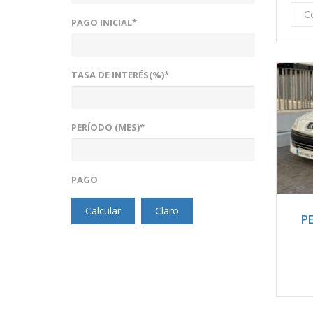
C
PAGO INICIAL*
TASA DE INTERÉS(%)*
PERÍODO (MES)*
PAGO
20
Calcular
Claro
PE