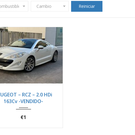
ombustible
Cambio
Reiniciar
12
Manua...
105100
UGEOT – RCZ – 2.0 HDi
163Cv -VENDIDO-
€1