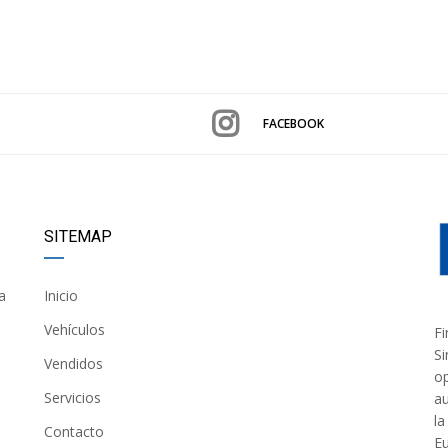
FACEBOOK
SITEMAP
a
Inicio
Vehículos
Fi
Si
Vendidos
op
Servicios
au
la
Contacto
Eu