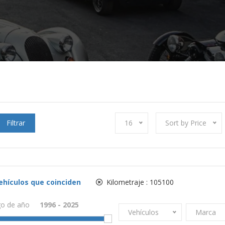
Filtrar
16
Sort by Price
ehículos que coinciden
Kilometraje :
105100
o de año
Vehículos
Marca