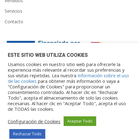
Vendidos
Servicios
Contacto
ESTE SITIO WEB UTILIZA COOKIES
Usamos cookies en nuestro sitio web para ofrecerle la
experiencia más relevante al recordar sus preferencias y
sus visitas repetidas. Lea nuestra
Información sobre el uso
Financiado por la Unión Europea – NextGenerationEU. Sin
de las cookies
para obtener más información o vaya a
embargo, los puntos de vista y las
"Configuración de Cookies" para proporcionar un
opiniones expresadas son únicamente los del autor o autores y
consentimiento controlado. Al hacer clic en "Rechazar
Todo", acepta el almacenamiento de solo las cookies
no reflejan necesariamente los de
necesarias. Al hacer clic en "Aceptar Todo", acepta el uso
la Unión Europea o la Comisión Europea. Ni la Unión Europea ni
de TODAS las cookies.
la Comisión Europea pueden ser
consideradas responsables de las mismas.
Configuración de Cookies
Aceptar Todo
Rechazar Todo