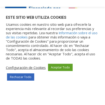
ESTE SITIO WEB UTILIZA COOKIES
Usamos cookies en nuestro sitio web para ofrecerle la
experiencia más relevante al recordar sus preferencias y
sus visitas repetidas. Lea nuestra
Información sobre el uso
Financiado por la Unión Europea – NextGenerationEU. Sin
de las cookies
para obtener más información o vaya a
embargo, los puntos de vista y las
"Configuración de Cookies" para proporcionar un
opiniones expresadas son únicamente los del autor o autores y
consentimiento controlado. Al hacer clic en "Rechazar
Todo", acepta el almacenamiento de solo las cookies
no reflejan necesariamente los de
necesarias. Al hacer clic en "Aceptar Todo", acepta el uso
la Unión Europea o la Comisión Europea. Ni la Unión Europea ni
de TODAS las cookies.
la Comisión Europea pueden ser
consideradas responsables de las mismas.
Configuración de Cookies
Aceptar Todo
Rechazar Todo
©Copyright 2026
Portalclub
Todos los derechos reservados
Privacy Policy