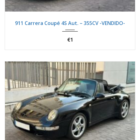
2008
Autom...
48390
911 Carrera Coupé 4S Aut. – 355CV -VENDIDO-
€1