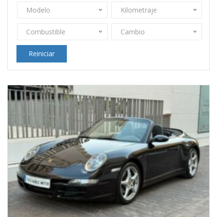
Modelo
Kilometraje
Combustible
Cambio
Reiniciar