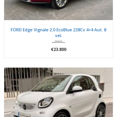
2019
Autom...
54600
FORD Edge Vignale 2.0 EcoBlue 238Cv 4×4 Aut. 8
vel.
€23.800