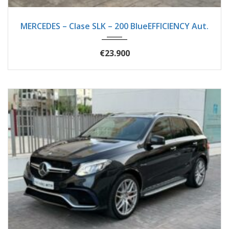
2012
Autom...
44500
MERCEDES – Clase SLK – 200 BlueEFFICIENCY Aut.
€23.900