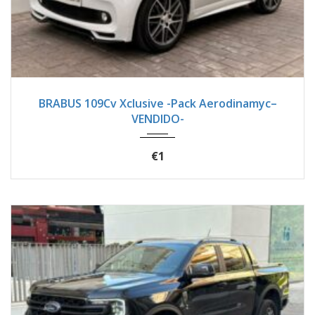
2017
Autom...
18900
BRABUS 109Cv Xclusive -Pack Aerodinamyc–
VENDIDO-
€1