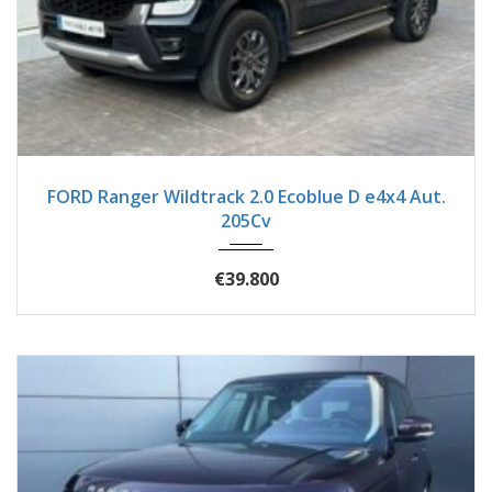
2023
Autom...
92900
FORD Ranger Wildtrack 2.0 Ecoblue D e4x4 Aut.
205Cv
€39.800