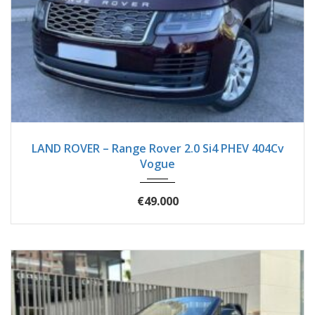
2018
Autom...
125750
LAND ROVER – Range Rover 2.0 Si4 PHEV 404Cv
Vogue
€49.000