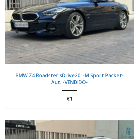
2024
Autom...
24900
BMW Z4 Roadster sDrive20i -M Sport Packet-
Aut. -VENDIDO-
€1