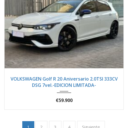
2024
Autom...
1500
VOLKSWAGEN Golf R 20 Aniversario 2.0TSI 333CV
DSG 7vel.-EDICION LIMITADA-
€59.900
2
3
4
Siguiente
1