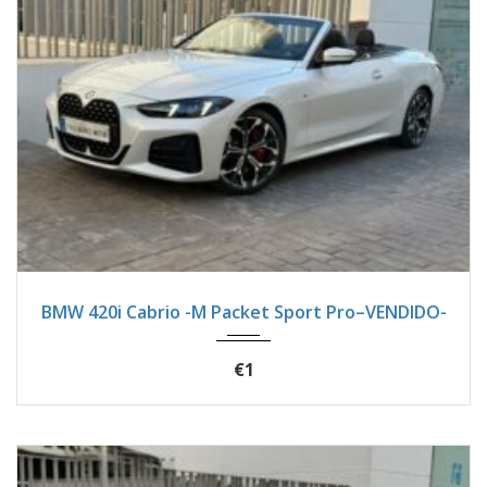
2025
Autom...
7900
BMW 420i Cabrio -M Packet Sport Pro–VENDIDO-
€1