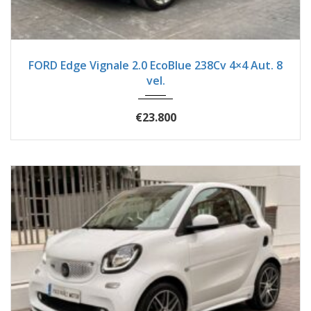
2019
Autom...
54600
FORD Edge Vignale 2.0 EcoBlue 238Cv 4×4 Aut. 8
vel.
€23.800