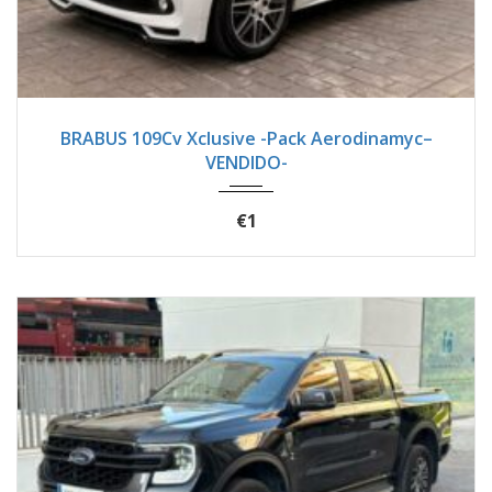
2017
Autom...
18900
BRABUS 109Cv Xclusive -Pack Aerodinamyc–
VENDIDO-
€1