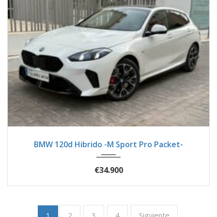
2025
Autom...
20300
BMW 120d Hibrido -M Sport Pro Packet-
€34.900
2
3
4
Siguiente
1