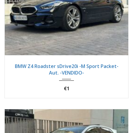
2024
Autom...
24900
BMW Z4 Roadster sDrive20i -M Sport Packet-
Aut. -VENDIDO-
€1