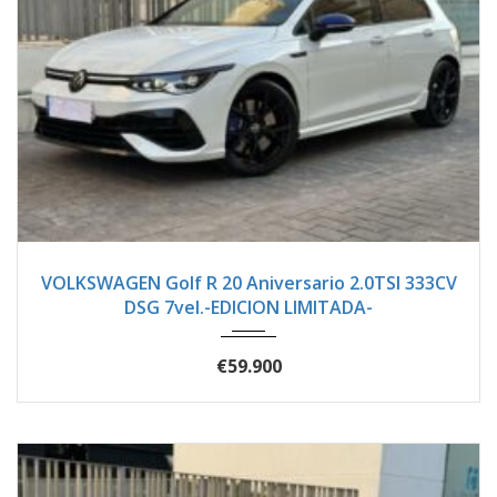
2024
Autom...
1500
VOLKSWAGEN Golf R 20 Aniversario 2.0TSI 333CV
DSG 7vel.-EDICION LIMITADA-
€59.900