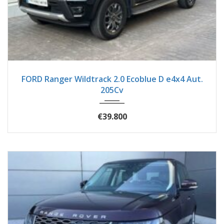
2023
Autom...
92900
FORD Ranger Wildtrack 2.0 Ecoblue D e4x4 Aut.
205Cv
€39.800