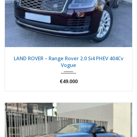
2018
Autom...
125750
LAND ROVER – Range Rover 2.0 Si4 PHEV 404Cv
Vogue
€49.000