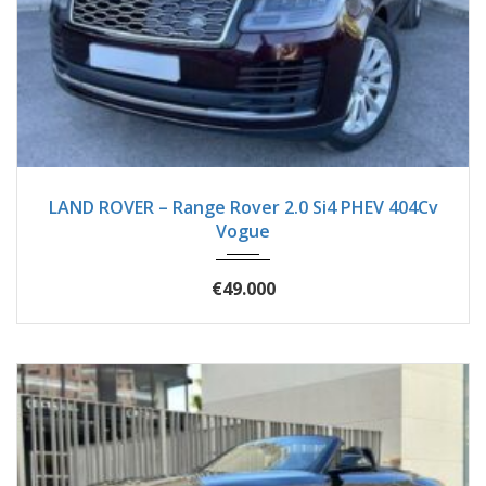
2018
Autom...
125750
LAND ROVER – Range Rover 2.0 Si4 PHEV 404Cv
Vogue
€49.000