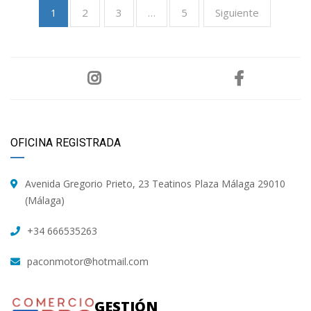
2
3
5
Siguiente
1
…
OFICINA REGISTRADA
Avenida Gregorio Prieto, 23 Teatinos Plaza Málaga 29010
(Málaga)
+34 666535263
paconmotor@hotmail.com
GESTIÓN