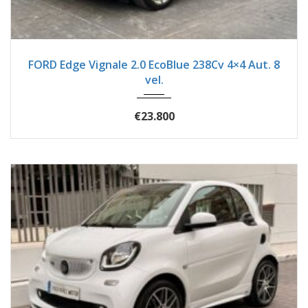
2019
Autom...
54600
FORD Edge Vignale 2.0 EcoBlue 238Cv 4×4 Aut. 8
vel.
€23.800