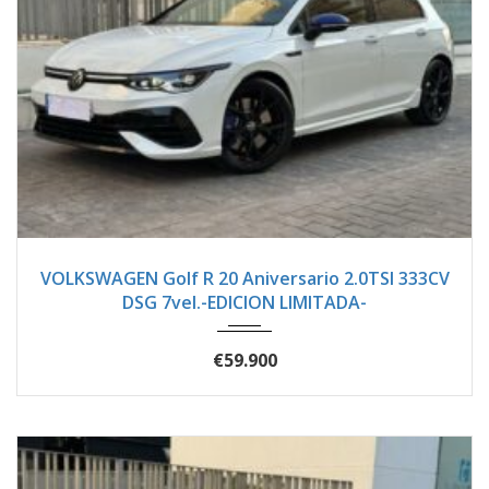
2024
Autom...
1500
VOLKSWAGEN Golf R 20 Aniversario 2.0TSI 333CV
DSG 7vel.-EDICION LIMITADA-
€59.900