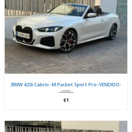
2025
Autom...
7900
BMW 420i Cabrio -M Packet Sport Pro–VENDIDO-
€1