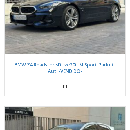
2024
Autom...
24900
BMW Z4 Roadster sDrive20i -M Sport Packet-
Aut. -VENDIDO-
€1