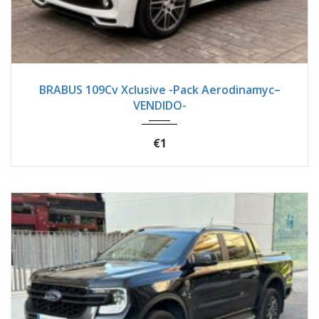
2017
Autom...
18900
BRABUS 109Cv Xclusive -Pack Aerodinamyc–
VENDIDO-
€1