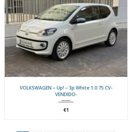
2012
Manua...
126600
VOLKSWAGEN – Up! – 3p White 1.0 75 CV-
VENDIDO-
€1