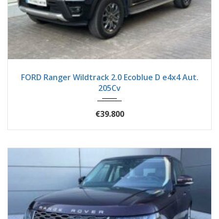
2023
Autom...
92900
FORD Ranger Wildtrack 2.0 Ecoblue D e4x4 Aut.
205Cv
€39.800