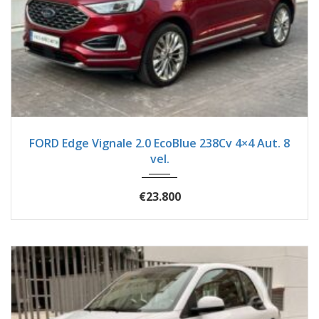
2019
Autom...
54600
FORD Edge Vignale 2.0 EcoBlue 238Cv 4×4 Aut. 8
vel.
€23.800