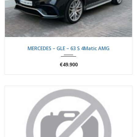
2016
Autom...
89620
MERCEDES – GLE – 63 S 4Matic AMG
€49.900