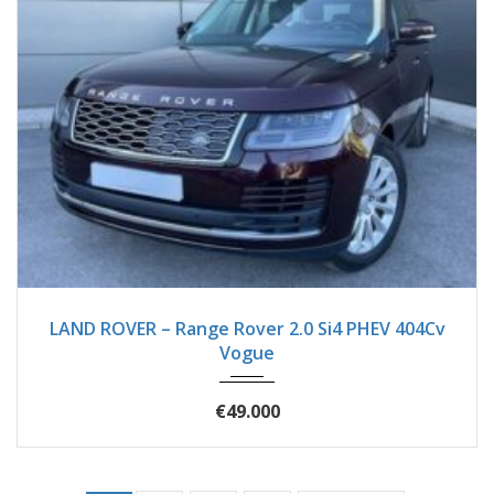
2018
Autom...
125750
LAND ROVER – Range Rover 2.0 Si4 PHEV 404Cv
Vogue
€49.000