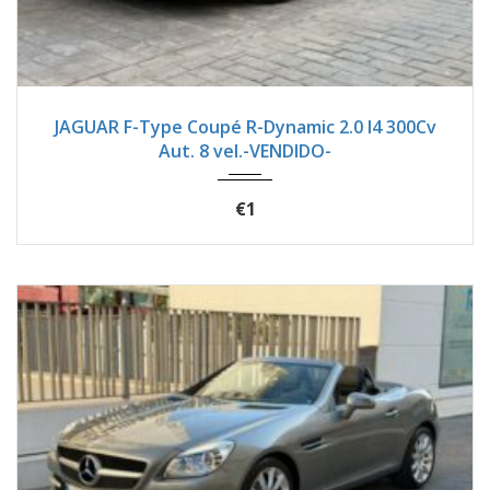
2023
Autom...
12900
JAGUAR F-Type Coupé R-Dynamic 2.0 I4 300Cv
Aut. 8 vel.-VENDIDO-
€1