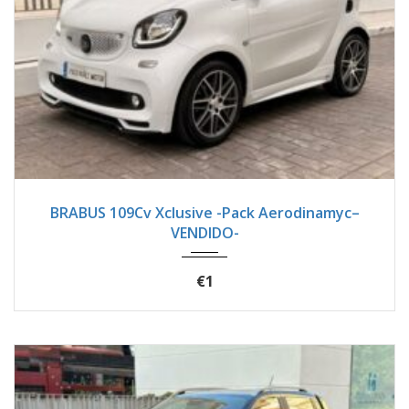
2017
Autom...
18900
BRABUS 109Cv Xclusive -Pack Aerodinamyc–
VENDIDO-
€1