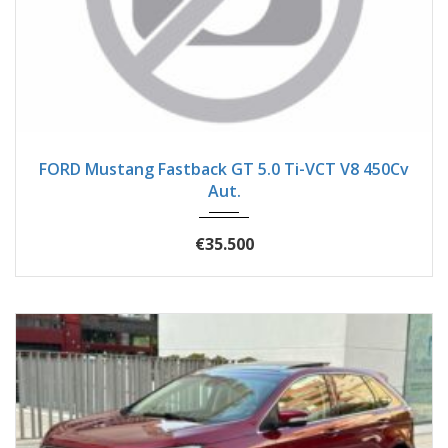
2018
Autom...
82400
FORD Mustang Fastback GT 5.0 Ti-VCT V8 450Cv
Aut.
€35.500