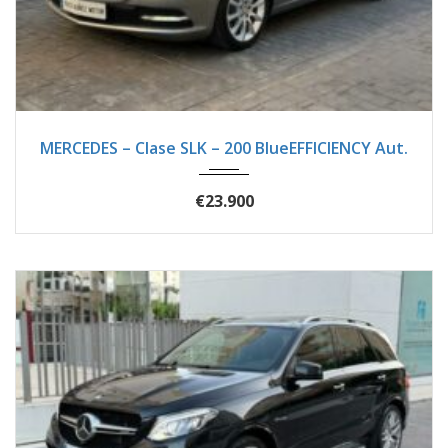
2012
Autom...
44500
MERCEDES – Clase SLK – 200 BlueEFFICIENCY Aut.
€23.900