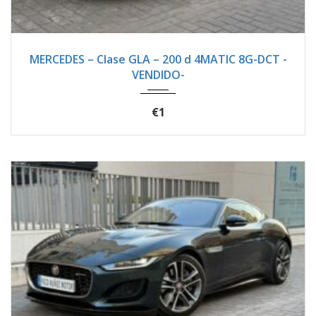
2021
Autom...
62100
MERCEDES – Clase GLA – 200 d 4MATIC 8G-DCT -
VENDIDO-
€1