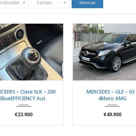
ombustible
Cambio
Reiniciar
012
Autom...
44500
2016
Autom...
8
CEDES – Clase SLK – 200
MERCEDES – GLE – 63 
BlueEFFICIENCY Aut.
4Matic AMG
€23.900
€49.900