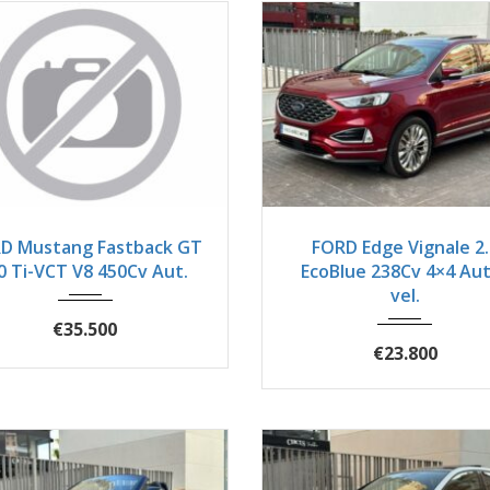
018
Autom...
82400
2019
Autom...
5
D Mustang Fastback GT
FORD Edge Vignale 2.
0 Ti-VCT V8 450Cv Aut.
EcoBlue 238Cv 4×4 Aut
vel.
€35.500
€23.800