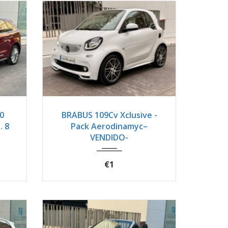
4600
2017
Autom...
18900
0
BRABUS 109Cv Xclusive -
. 8
Pack Aerodinamyc–
VENDIDO-
€1