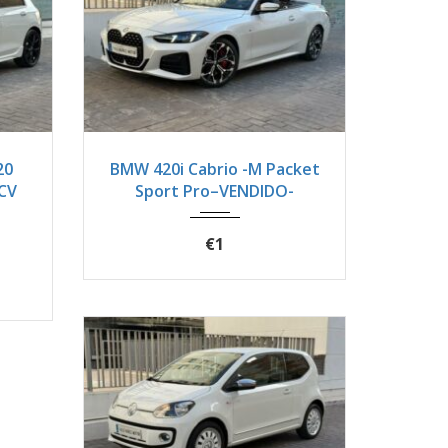
1500
2025
Autom...
7900
20
BMW 420i Cabrio -M Packet
3CV
Sport Pro–VENDIDO-
€1