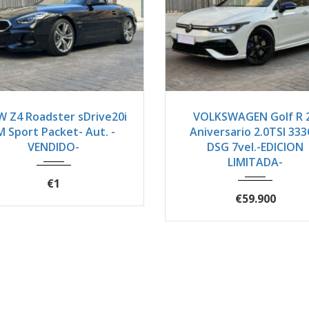
024
Autom...
24900
2024
Autom...
 Z4 Roadster sDrive20i
VOLKSWAGEN Golf R 
M Sport Packet- Aut. -
Aniversario 2.0TSI 33
VENDIDO-
DSG 7vel.-EDICION
LIMITADA-
€1
€59.900