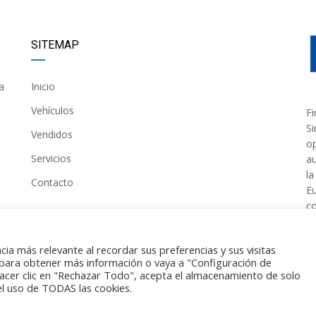
SITEMAP
a
Inicio
Vehículos
Fi
Si
Vendidos
op
Servicios
au
la
Contacto
Eu
co
ia más relevante al recordar sus preferencias y sus visitas
para obtener más información o vaya a "Configuración de
acer clic en "Rechazar Todo", acepta el almacenamiento de solo
 el uso de TODAS las cookies.