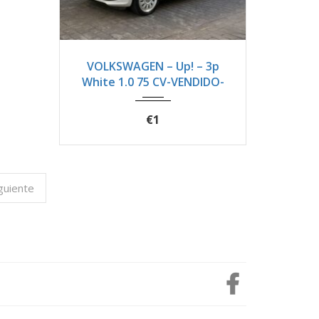
2012
Manua...
126600
VOLKSWAGEN – Up! – 3p
White 1.0 75 CV-VENDIDO-
€1
guiente