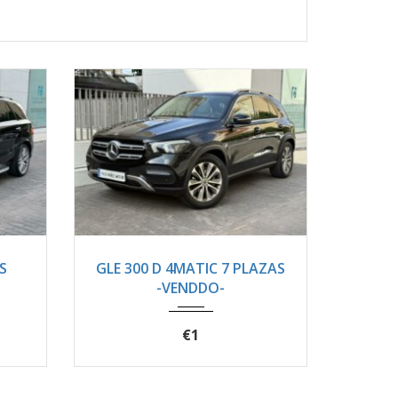
9620
2021
Autom...
94400
S
GLE 300 D 4MATIC 7 PLAZAS
-VENDDO-
€1