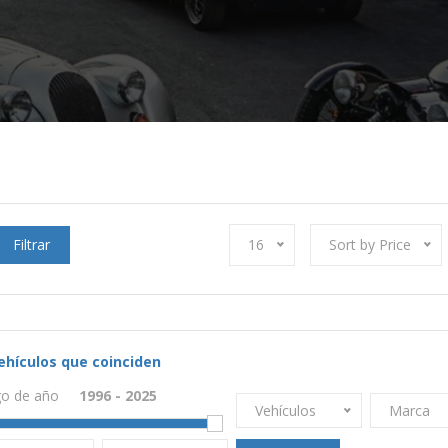
Filtrar
16
Sort by Price
ehículos que coinciden
o de año
Vehículos
Marca