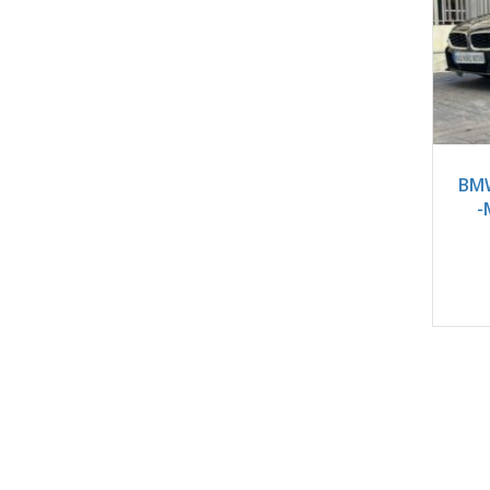
2
BMW
-