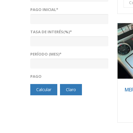
C
PAGO INICIAL*
TASA DE INTERÉS(%)*
PERÍODO (MES)*
PAGO
2
MER
Calcular
Claro