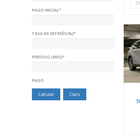
C
PAGO INICIAL*
TASA DE INTERÉS(%)*
PERÍODO (MES)*
PAGO
2
Calcular
Claro
S