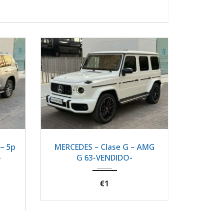
0100
2019
Autom...
21200
– 5p
MERCEDES – Clase G – AMG
-
G 63-VENDIDO-
€1