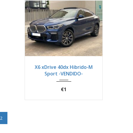
2022
Autom...
51900
X6 xDrive 40dx Hibrido-M
Sport -VENDIDO-
€1
2