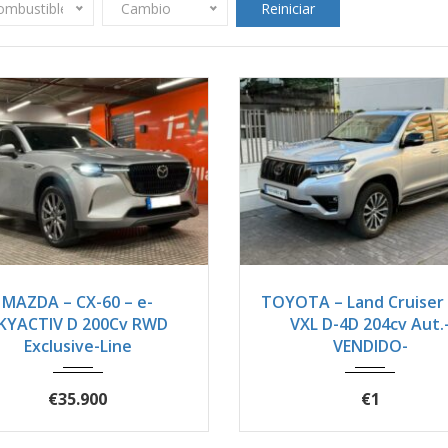
ombustible
Cambio
Reiniciar
023
Autom...
51900
2022
Autom...
9
MAZDA – CX-60 – e-
TOYOTA – Land Cruiser 
KYACTIV D 200Cv RWD
VXL D-4D 204cv Aut.
Exclusive-Line
VENDIDO-
€35.900
€1