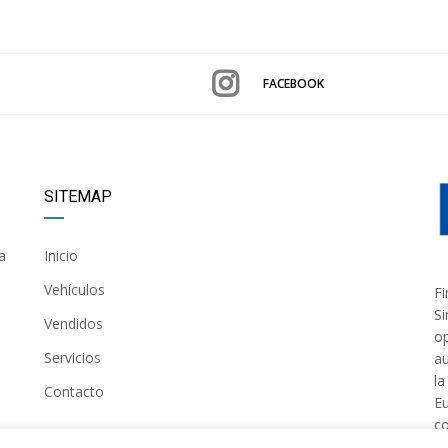
FACEBOOK
SITEMAP
a
Inicio
Vehículos
Fi
Si
Vendidos
op
Servicios
au
la
Contacto
Eu
co