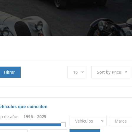
Filtrar
16
Sort by Price
ehículos que coinciden
o de año
Vehículos
Marca