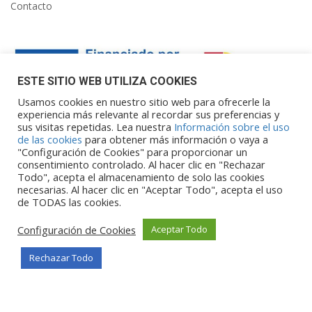
Contacto
ESTE SITIO WEB UTILIZA COOKIES
Usamos cookies en nuestro sitio web para ofrecerle la
experiencia más relevante al recordar sus preferencias y
sus visitas repetidas. Lea nuestra
Información sobre el uso
Financiado por la Unión Europea – NextGenerationEU. Sin
de las cookies
para obtener más información o vaya a
embargo, los puntos de vista y las
"Configuración de Cookies" para proporcionar un
opiniones expresadas son únicamente los del autor o autores y
consentimiento controlado. Al hacer clic en "Rechazar
Todo", acepta el almacenamiento de solo las cookies
no reflejan necesariamente los de
necesarias. Al hacer clic en "Aceptar Todo", acepta el uso
la Unión Europea o la Comisión Europea. Ni la Unión Europea ni
de TODAS las cookies.
la Comisión Europea pueden ser
consideradas responsables de las mismas.
Configuración de Cookies
Aceptar Todo
Rechazar Todo
©Copyright 2026
Portalclub
Todos los derechos reservados