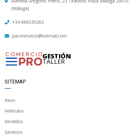
Avenida Gregorio Prieto, 23 Teatinos Plaza Málaga 29010
(Málaga)
+34 666535263
paconmotor@hotmail.com
GESTIÓN
TALLER
SITEMAP
Inicio
Vehículos
Vendidos
Servicios