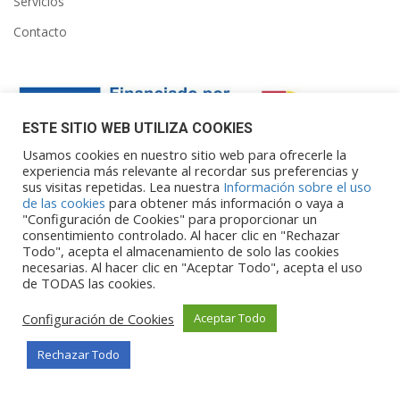
Servicios
Contacto
ESTE SITIO WEB UTILIZA COOKIES
Usamos cookies en nuestro sitio web para ofrecerle la
experiencia más relevante al recordar sus preferencias y
sus visitas repetidas. Lea nuestra
Información sobre el uso
Financiado por la Unión Europea – NextGenerationEU. Sin
de las cookies
para obtener más información o vaya a
embargo, los puntos de vista y las
"Configuración de Cookies" para proporcionar un
opiniones expresadas son únicamente los del autor o autores y
consentimiento controlado. Al hacer clic en "Rechazar
Todo", acepta el almacenamiento de solo las cookies
no reflejan necesariamente los de
necesarias. Al hacer clic en "Aceptar Todo", acepta el uso
la Unión Europea o la Comisión Europea. Ni la Unión Europea ni
de TODAS las cookies.
la Comisión Europea pueden ser
consideradas responsables de las mismas.
Configuración de Cookies
Aceptar Todo
Rechazar Todo